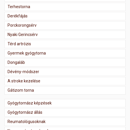
Terhestorna
Derékfájás
Porckorongsérv
Nyaki Gerincsérv
Térd artrózis
Gyermek gyógytorna
Dongaláb
Dévény-módszer
A stroke kezelése
Gátizom torna
Gyógytornász képzések
Gyógytornász állás
Reumatológusoknak