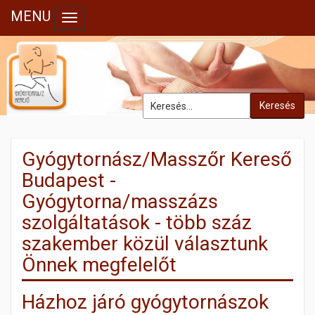
MENU
Toggle navigation
Keresés
Gyógytornász/Masszőr Kereső
Budapest -
Gyógytorna/masszázs
szolgáltatások - több száz
szakember közül választunk
Önnek megfelelőt
Házhoz járó gyógytornászok