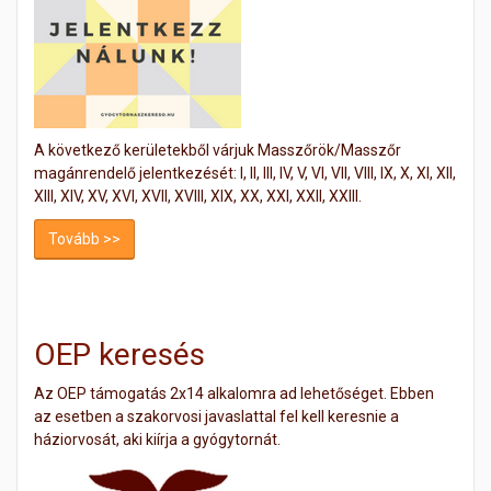
A következő kerületekből várjuk Masszőrök/Masszőr
magánrendelő jelentkezését: I, II, III, IV, V, VI, VII, VIII, IX, X, XI, XII,
XIII, XIV, XV, XVI, XVII, XVIII, XIX, XX, XXI, XXII, XXIII.
Tovább >>
OEP keresés
Az OEP támogatás 2x14 alkalomra ad lehetőséget. Ebben
az esetben a szakorvosi javaslattal fel kell keresnie a
háziorvosát, aki kiírja a gyógytornát.