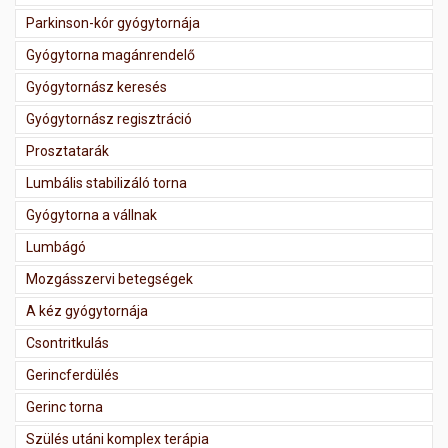
Parkinson-kór gyógytornája
Gyógytorna magánrendelő
Gyógytornász keresés
Gyógytornász regisztráció
Prosztatarák
Lumbális stabilizáló torna
Gyógytorna a vállnak
Lumbágó
Mozgásszervi betegségek
A kéz gyógytornája
Csontritkulás
Gerincferdülés
Gerinc torna
Szülés utáni komplex terápia