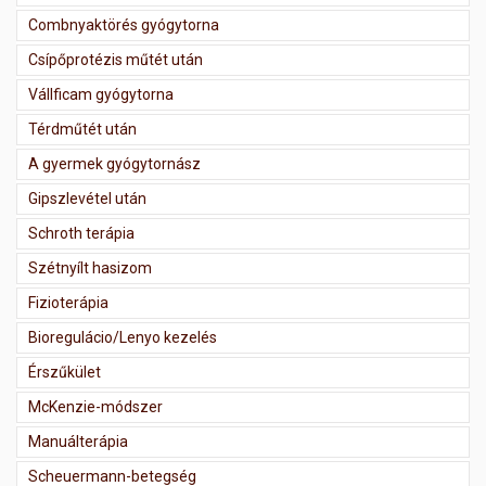
Combnyaktörés gyógytorna
Csípőprotézis műtét után
Vállficam gyógytorna
Térdműtét után
A gyermek gyógytornász
Gipszlevétel után
Schroth terápia
Szétnyílt hasizom
Fizioterápia
Bioregulácio/Lenyo kezelés
Érszűkület
McKenzie-módszer
Manuálterápia
Scheuermann-betegség