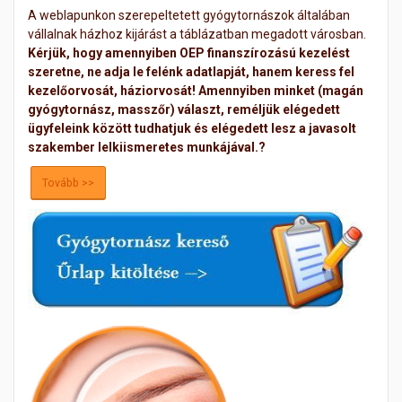
A weblapunkon szerepeltetett gyógytornászok általában
vállalnak házhoz kijárást a táblázatban megadott városban.
Kérjük, hogy amennyiben OEP finanszírozású kezelést
szeretne, ne adja le felénk adatlapját, hanem keress fel
kezelőorvosát, háziorvosát! Amennyiben minket (magán
gyógytornász, masszőr) választ, reméljük elégedett
ügyfeleink között tudhatjuk és elégedett lesz a javasolt
szakember lelkiismeretes munkájával.?
Tovább >>