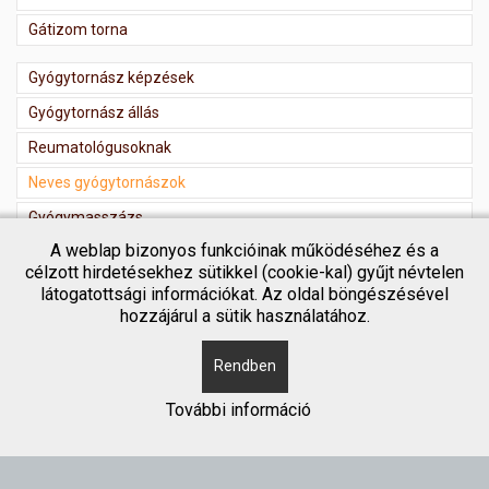
Gátizom torna
Gyógytornász képzések
Gyógytornász állás
Reumatológusoknak
Neves gyógytornászok
Gyógymasszázs
A weblap bizonyos funkcióinak működéséhez és a
Masszőr regisztráció
célzott hirdetésekhez sütikkel (cookie-kal) gyűjt névtelen
látogatottsági információkat. Az oldal böngészésével
hozzájárul a sütik használatához.
Rendben
Copyright © 2018 Gyógytornász kereső
További információ