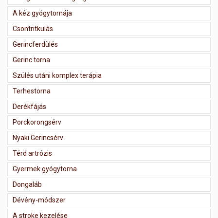
A kéz gyógytornája
Csontritkulás
Gerincferdülés
Gerinc torna
Szülés utáni komplex terápia
Terhestorna
Derékfájás
Porckorongsérv
Nyaki Gerincsérv
Térd artrózis
Gyermek gyógytorna
Dongaláb
Dévény-módszer
A stroke kezelése