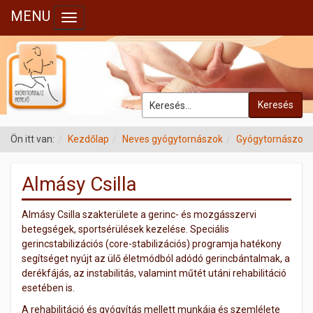
MENU
Toggle navigation
Keresés
Ön itt van:
Kezdőlap
Neves gyógytornászok
Gyógytornászok
Almásy Csilla
Almásy Csilla szakterülete a gerinc- és mozgásszervi
betegségek, sportsérülések kezelése. Speciális
gerincstabilizációs (core-stabilizációs) programja hatékony
segítséget nyújt az ülő életmódból adódó gerincbántalmak, a
derékfájás, az instabilitás, valamint műtét utáni rehabilitáció
esetében is.
A rehabilitáció és gyógyítás mellett munkája és szemlélete