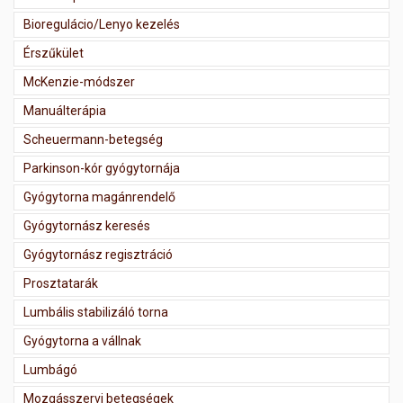
Bioregulácio/Lenyo kezelés
Érszűkület
McKenzie-módszer
Manuálterápia
Scheuermann-betegség
Parkinson-kór gyógytornája
Gyógytorna magánrendelő
Gyógytornász keresés
Gyógytornász regisztráció
Prosztatarák
Lumbális stabilizáló torna
Gyógytorna a vállnak
Lumbágó
Mozgásszervi betegségek