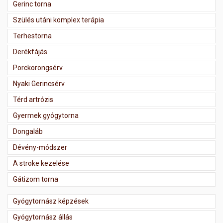
Gerinc torna
Szülés utáni komplex terápia
Terhestorna
Derékfájás
Porckorongsérv
Nyaki Gerincsérv
Térd artrózis
Gyermek gyógytorna
Dongaláb
Dévény-módszer
A stroke kezelése
Gátizom torna
Gyógytornász képzések
Gyógytornász állás