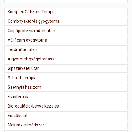
Komplex Gátizom Terápia
Combnyaktörés gyógytorna
Csípőprotézis műtét után
Vállficam gyógytorna
Térdműtét után
A gyermek gyógytornász
Gipszlevétel után
Schroth terápia
Szétnyílt hasizom
Fizioterápia
Bioregulácio/Lenyo kezelés
Érszűkület
McKenzie-módszer