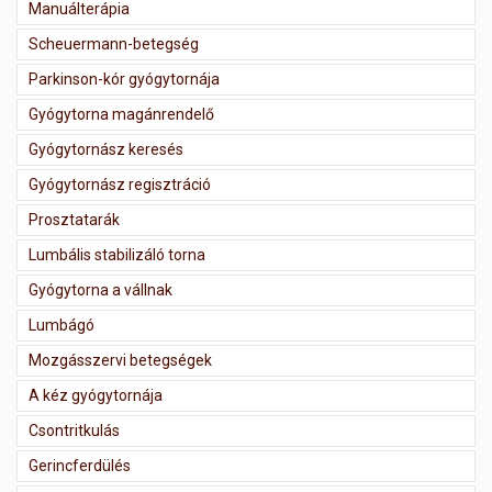
Manuálterápia
Scheuermann-betegség
Parkinson-kór gyógytornája
Gyógytorna magánrendelő
Gyógytornász keresés
Gyógytornász regisztráció
Prosztatarák
Lumbális stabilizáló torna
Gyógytorna a vállnak
Lumbágó
Mozgásszervi betegségek
A kéz gyógytornája
Csontritkulás
Gerincferdülés