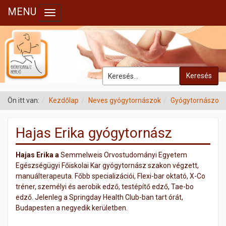
MENU
Toggle navigation
Keresés
Ön itt van:
Kezdőlap
Neves gyógytornászok
Gyógytornászok
Hajas Erika gyógytornász
Hajas Erika a
Semmelweis Orvostudományi Egyetem
Egészségügyi Főiskolai Kar gyógytornász szakon végzett,
manuálterapeuta. Főbb specializációi, Flexi-bar oktató, X-Co
tréner, személyi és aerobik edző, testépítő edző, Tae-bo
edző. Jelenleg a Springday Health Club-ban tart órát,
Budapesten a negyedik kerületben.